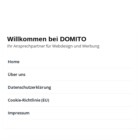
Skip
+49 6244 6949194
to
content
info@domito-gesellschaft.de
Willkommen bei DOMITO
Ihr Ansprechpartner für Webdesign und Werbung
Home
Über uns
Datenschutzerklärung
Cookie-Richtlinie (EU)
Impressum