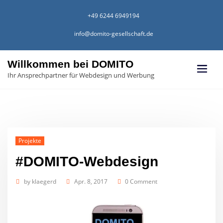
Skip
to
+49 6244 6949194
content
info@domito-gesellschaft.de
Willkommen bei DOMITO
Ihr Ansprechpartner für Webdesign und Werbung
Projekte
#DOMITO-Webdesign
by
klaegerd
Apr. 8, 2017
0 Comment